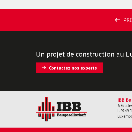
PR
Un projet de construction au 
Contactez nos experts
IBB Ba
6, Giäll
L-
9749
F
Luxemb