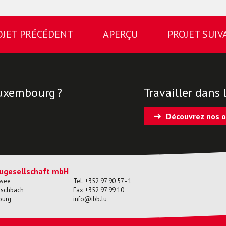
OJET PRÉCÉDENT
APERÇU
PROJET SUIV
Luxembourg ?
Travailler dans 
Découvrez nos o
ugesellschaft mbH
ewee
Tel.
+352 97 90 57 - 1
ischbach
Fax
+352 97 99 10
ourg
info@ibb.lu