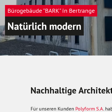
Bürogebäude "BARK" in Bertrange
Natürlich modern
Nachhaltige Architek
Für unseren Kunden
Polyform S.A
. h